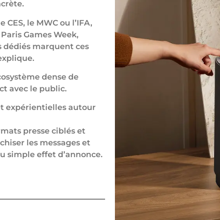
ncrète.
 CES, le MWC ou l’IFA,
a Paris Games Week,
s dédiés marquent ces
explique.
écosystème dense de
t avec le public.
t expérientielles autour
mats presse ciblés et
chiser les messages et
du simple effet d’annonce.