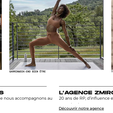
GARMIN
WEEK-END BIEN ÊTRE
T
S
L’AGENCE ZMIR
ue nous accompagnons au
20 ans de RP, d’influence 
comptent.
Découvrir notre agence