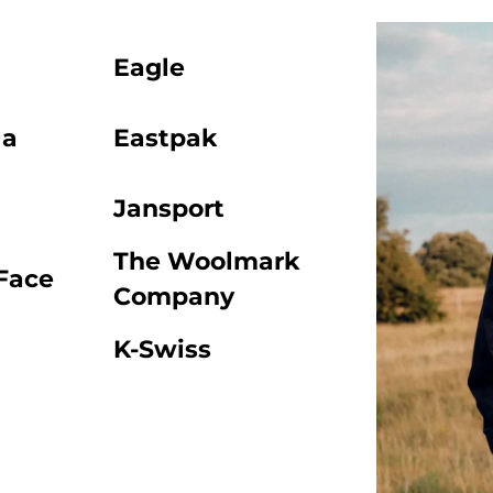
Eagle
la
Eastpak
Jansport
The Woolmark
Face
Company
K-Swiss