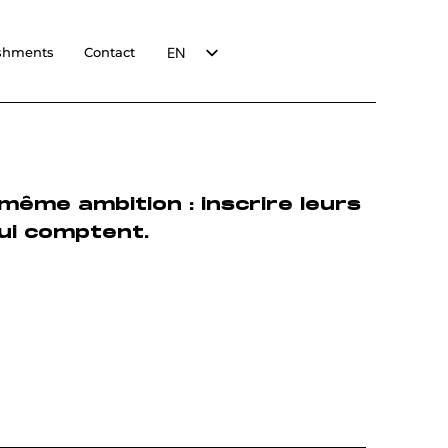
EN
shments
Contact
FR
même ambition : inscrire leurs
qui comptent.